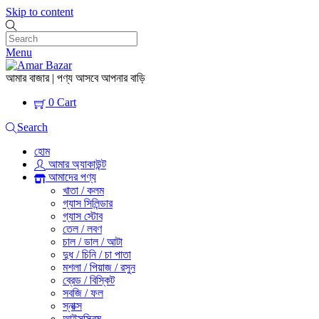
Skip to content
Menu
আমার বাজার | পণ্য আসবে আপনার বাড়ি
0
Cart
Search
হোম
আমার অ্যাকাউন্ট
আমাদের পণ্য
খাতা / কলম
গ্যাস সিলিন্ডার
গ্যাস স্টোব
তেল / লবণ
চাল / ডাল / আটা
দুধ / চিনি / চা পাতা
মশলা / পিয়াজ / রসুন
ব্রেড / বিস্কিট
সবজি / ফল
স্নাক্স
আইসস্ক্রিম