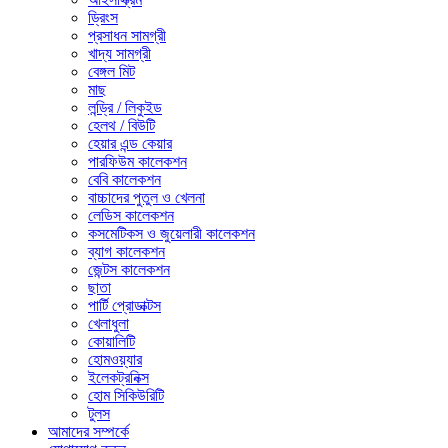
ড্রিংস
প্রসাধন সামগ্রী
খাদ্য সামগ্রী
বেঙ্গল মিট
মাছ
লন্ড্রি / লিকুইড
হেলথ / বিউটি
হেয়ার এন্ড কেয়ার
পারফিউম কালেকশন
বেবি কালেকশন
বাচ্চাদের পুতুল ও খেলনা
লেডিস কালেকশন
কসমেটিকস ও জুয়েলারী কালেকশন
ব্যাগ কালেকশন
জেন্টস কালেকশন
ছাতা
পার্টি প্রোডাক্টস
খেলাধুলা
কোয়ালিটি
হোমওয়্যার
ইলেকট্রনিক্স
হোম সিকিউরিটি
টুলস
আমাদের সম্পর্কে