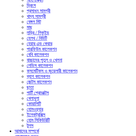
ড্রিংস
প্রসাধন সামগ্রী
খাদ্য সামগ্রী
বেঙ্গল মিট
মাছ
লন্ড্রি / লিকুইড
হেলথ / বিউটি
হেয়ার এন্ড কেয়ার
পারফিউম কালেকশন
বেবি কালেকশন
বাচ্চাদের পুতুল ও খেলনা
লেডিস কালেকশন
কসমেটিকস ও জুয়েলারী কালেকশন
ব্যাগ কালেকশন
জেন্টস কালেকশন
ছাতা
পার্টি প্রোডাক্টস
খেলাধুলা
কোয়ালিটি
হোমওয়্যার
ইলেকট্রনিক্স
হোম সিকিউরিটি
টুলস
আমাদের সম্পর্কে