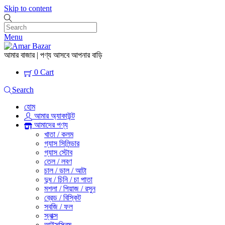
Skip to content
Menu
আমার বাজার | পণ্য আসবে আপনার বাড়ি
0
Cart
Search
হোম
আমার অ্যাকাউন্ট
আমাদের পণ্য
খাতা / কলম
গ্যাস সিলিন্ডার
গ্যাস স্টোব
তেল / লবণ
চাল / ডাল / আটা
দুধ / চিনি / চা পাতা
মশলা / পিয়াজ / রসুন
ব্রেড / বিস্কিট
সবজি / ফল
স্নাক্স
আইসস্ক্রিম