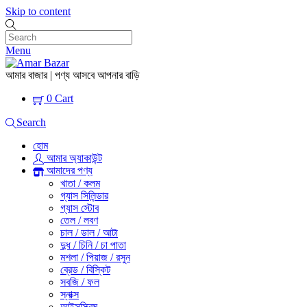
Skip to content
Menu
আমার বাজার | পণ্য আসবে আপনার বাড়ি
0
Cart
Search
হোম
আমার অ্যাকাউন্ট
আমাদের পণ্য
খাতা / কলম
গ্যাস সিলিন্ডার
গ্যাস স্টোব
তেল / লবণ
চাল / ডাল / আটা
দুধ / চিনি / চা পাতা
মশলা / পিয়াজ / রসুন
ব্রেড / বিস্কিট
সবজি / ফল
স্নাক্স
আইসস্ক্রিম