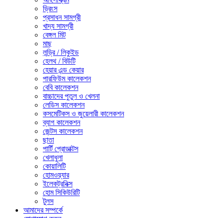
ড্রিংস
প্রসাধন সামগ্রী
খাদ্য সামগ্রী
বেঙ্গল মিট
মাছ
লন্ড্রি / লিকুইড
হেলথ / বিউটি
হেয়ার এন্ড কেয়ার
পারফিউম কালেকশন
বেবি কালেকশন
বাচ্চাদের পুতুল ও খেলনা
লেডিস কালেকশন
কসমেটিকস ও জুয়েলারী কালেকশন
ব্যাগ কালেকশন
জেন্টস কালেকশন
ছাতা
পার্টি প্রোডাক্টস
খেলাধুলা
কোয়ালিটি
হোমওয়্যার
ইলেকট্রনিক্স
হোম সিকিউরিটি
টুলস
আমাদের সম্পর্কে