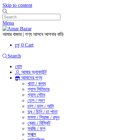
Skip to content
Menu
আমার বাজার | পণ্য আসবে আপনার বাড়ি
0
Cart
Search
হোম
আমার অ্যাকাউন্ট
আমাদের পণ্য
খাতা / কলম
গ্যাস সিলিন্ডার
গ্যাস স্টোব
তেল / লবণ
চাল / ডাল / আটা
দুধ / চিনি / চা পাতা
মশলা / পিয়াজ / রসুন
ব্রেড / বিস্কিট
সবজি / ফল
স্নাক্স
আইসস্ক্রিম