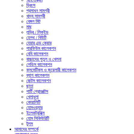
ড্রিংস
প্রসাধন সামগ্রী
খাদ্য সামগ্রী
বেঙ্গল মিট
মাছ
লন্ড্রি / লিকুইড
হেলথ / বিউটি
হেয়ার এন্ড কেয়ার
পারফিউম কালেকশন
বেবি কালেকশন
বাচ্চাদের পুতুল ও খেলনা
লেডিস কালেকশন
কসমেটিকস ও জুয়েলারী কালেকশন
ব্যাগ কালেকশন
জেন্টস কালেকশন
ছাতা
পার্টি প্রোডাক্টস
খেলাধুলা
কোয়ালিটি
হোমওয়্যার
ইলেকট্রনিক্স
হোম সিকিউরিটি
টুলস
আমাদের সম্পর্কে