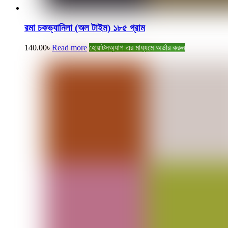
রমা চকভ্যানিলা (অল টাইম) ১৮৫ গ্রাম
140.00
৳
Read more
হোয়াটসঅ্যাপ এর মাধ্যমে অর্ডার করুন