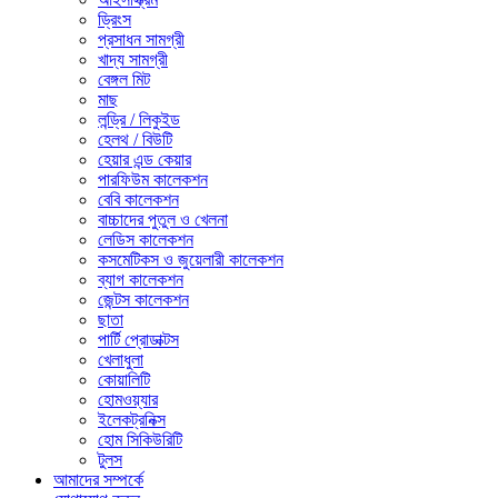
ড্রিংস
প্রসাধন সামগ্রী
খাদ্য সামগ্রী
বেঙ্গল মিট
মাছ
লন্ড্রি / লিকুইড
হেলথ / বিউটি
হেয়ার এন্ড কেয়ার
পারফিউম কালেকশন
বেবি কালেকশন
বাচ্চাদের পুতুল ও খেলনা
লেডিস কালেকশন
কসমেটিকস ও জুয়েলারী কালেকশন
ব্যাগ কালেকশন
জেন্টস কালেকশন
ছাতা
পার্টি প্রোডাক্টস
খেলাধুলা
কোয়ালিটি
হোমওয়্যার
ইলেকট্রনিক্স
হোম সিকিউরিটি
টুলস
আমাদের সম্পর্কে