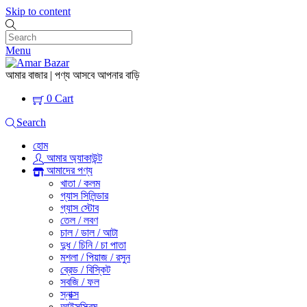
Skip to content
Menu
আমার বাজার | পণ্য আসবে আপনার বাড়ি
0
Cart
Search
হোম
আমার অ্যাকাউন্ট
আমাদের পণ্য
খাতা / কলম
গ্যাস সিলিন্ডার
গ্যাস স্টোব
তেল / লবণ
চাল / ডাল / আটা
দুধ / চিনি / চা পাতা
মশলা / পিয়াজ / রসুন
ব্রেড / বিস্কিট
সবজি / ফল
স্নাক্স
আইসস্ক্রিম