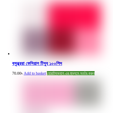
বসুন্ধ্ররা ফেসিয়াল টিস্যু ১০০পিস
70.00
৳
Add to basket
হোয়াটসঅ্যাপ এর মাধ্যমে অর্ডার করুন