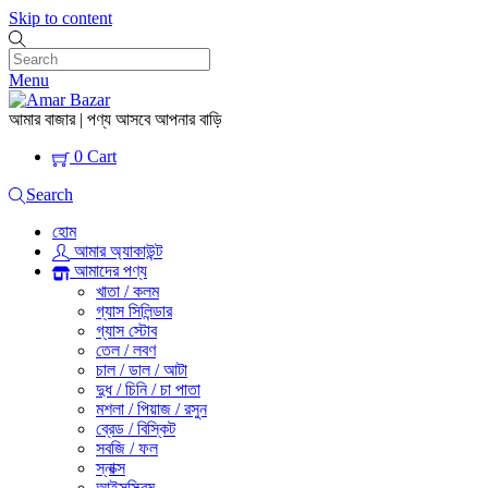
Skip to content
Menu
আমার বাজার | পণ্য আসবে আপনার বাড়ি
0
Cart
Search
হোম
আমার অ্যাকাউন্ট
আমাদের পণ্য
খাতা / কলম
গ্যাস সিলিন্ডার
গ্যাস স্টোব
তেল / লবণ
চাল / ডাল / আটা
দুধ / চিনি / চা পাতা
মশলা / পিয়াজ / রসুন
ব্রেড / বিস্কিট
সবজি / ফল
স্নাক্স
আইসস্ক্রিম