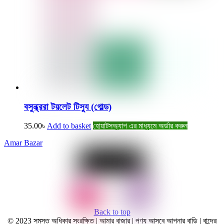
বসুন্ধ্ররা টয়লেট টিস্যু (গোল্ড)
35.00
৳
Add to basket
হোয়াটসঅ্যাপ এর মাধ্যমে অর্ডার করুন
Amar Bazar
Back to top
© 2023 সমস্ত অধিকার সংরক্ষিত | আমার বাজার | পণ্য আসবে আপনার বাড়ি | বান্দের