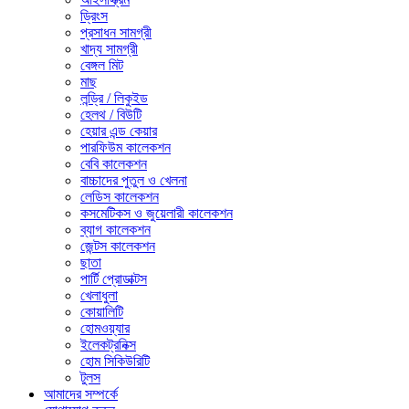
ড্রিংস
প্রসাধন সামগ্রী
খাদ্য সামগ্রী
বেঙ্গল মিট
মাছ
লন্ড্রি / লিকুইড
হেলথ / বিউটি
হেয়ার এন্ড কেয়ার
পারফিউম কালেকশন
বেবি কালেকশন
বাচ্চাদের পুতুল ও খেলনা
লেডিস কালেকশন
কসমেটিকস ও জুয়েলারী কালেকশন
ব্যাগ কালেকশন
জেন্টস কালেকশন
ছাতা
পার্টি প্রোডাক্টস
খেলাধুলা
কোয়ালিটি
হোমওয়্যার
ইলেকট্রনিক্স
হোম সিকিউরিটি
টুলস
আমাদের সম্পর্কে