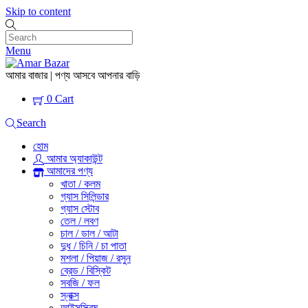
Skip to content
Menu
আমার বাজার | পণ্য আসবে আপনার বাড়ি
0
Cart
Search
হোম
আমার অ্যাকাউন্ট
আমাদের পণ্য
খাতা / কলম
গ্যাস সিলিন্ডার
গ্যাস স্টোব
তেল / লবণ
চাল / ডাল / আটা
দুধ / চিনি / চা পাতা
মশলা / পিয়াজ / রসুন
ব্রেড / বিস্কিট
সবজি / ফল
স্নাক্স
আইসস্ক্রিম