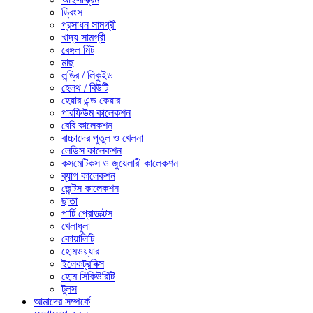
ড্রিংস
প্রসাধন সামগ্রী
খাদ্য সামগ্রী
বেঙ্গল মিট
মাছ
লন্ড্রি / লিকুইড
হেলথ / বিউটি
হেয়ার এন্ড কেয়ার
পারফিউম কালেকশন
বেবি কালেকশন
বাচ্চাদের পুতুল ও খেলনা
লেডিস কালেকশন
কসমেটিকস ও জুয়েলারী কালেকশন
ব্যাগ কালেকশন
জেন্টস কালেকশন
ছাতা
পার্টি প্রোডাক্টস
খেলাধুলা
কোয়ালিটি
হোমওয়্যার
ইলেকট্রনিক্স
হোম সিকিউরিটি
টুলস
আমাদের সম্পর্কে