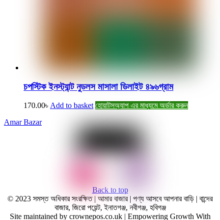
চপস্টিক ইনস্ট্যান্ট নুডলস মাসালা ডিলাইট ৪৯৬গ্রাম
170.00
৳
Add to basket
হোয়াটসঅ্যাপ এর মাধ্যমে অর্ডার করুন
Amar Bazar
Back to top
© 2023 সমস্ত অধিকার সংরক্ষিত | আমার বাজার | পণ্য আসবে আপনার বাড়ি | বান্দের
বাজার, জিরো পয়েন্ট, ইনাতগঞ্জ, নবীগঞ্জ, হবিগঞ্জ
Site maintained by crownepos.co.uk | Empowering Growth With